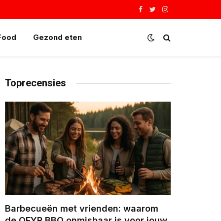
Facebook
Twitter
Instagram
Food
Gezond eten
Toprecensies
Barbecueën met vrienden: waarom
de OFYR BBQ onmisbaar is voor jouw