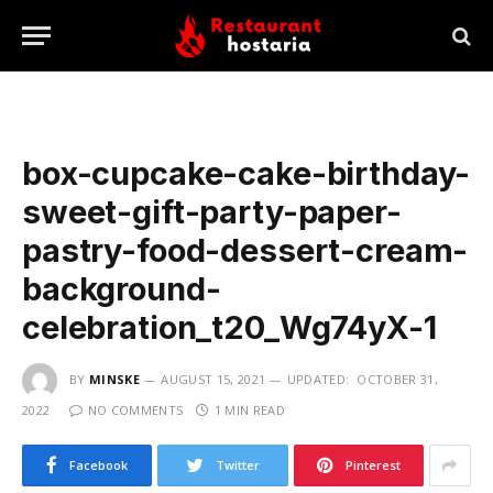
box-cupcake-cake-birthday-
sweet-gift-party-paper-
pastry-food-dessert-cream-
background-
celebration_t20_Wg74yX-1
BY
MINSKE
AUGUST 15, 2021
UPDATED:
OCTOBER 31,
2022
NO COMMENTS
1 MIN READ
Facebook
Twitter
Pinterest