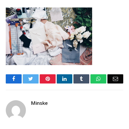
Facebook
Twitter
Pinterest
LinkedIn
Tumblr
WhatsApp
Emai
Minske