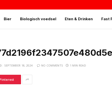
Bier
Biologisch voedsel
Eten & Drinken
Fast 
77d2196f2347507e480d5
D:
SEPTEMBER 18, 2024
NO COMMENTS
1 MIN READ
Pinterest