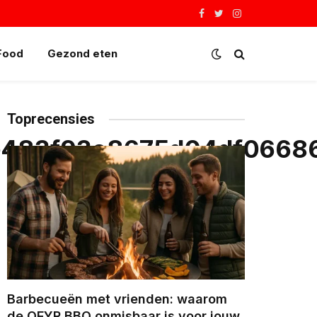
Facebook
Twitter
Instagram
Food
Gezond eten
Toprecensies
e483f93e8675d04df0668
Barbecueën met vrienden: waarom
de OFYR BBQ onmisbaar is voor jouw