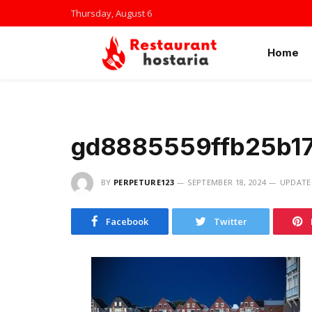
Thursday, August 6
Home
gd8885559ffb25b1
BY
PERPETURE123
SEPTEMBER 18, 2024
UPDATE
Facebook
Twitter