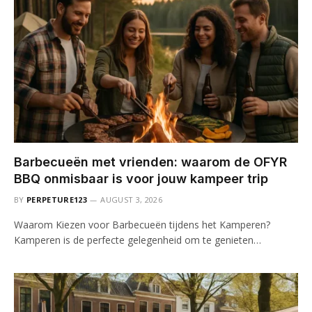
Barbecueën met vrienden: waarom de OFYR
BBQ onmisbaar is voor jouw kampeer trip
BY
PERPETURE123
AUGUST 3, 2026
Waarom Kiezen voor Barbecueën tijdens het Kamperen?
Kamperen is de perfecte gelegenheid om te genieten…