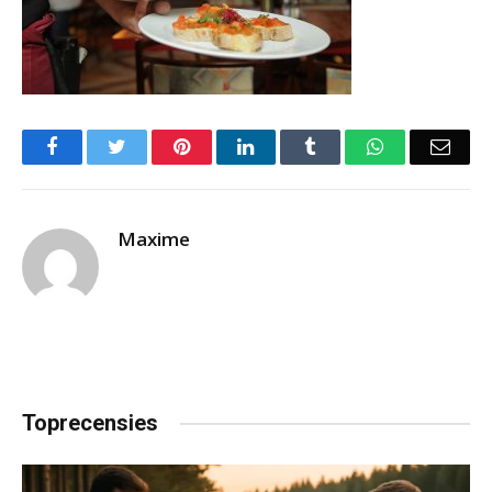
Facebook
Twitter
Pinterest
LinkedIn
Tumblr
WhatsApp
Emai
Maxime
Toprecensies