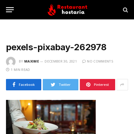
pexels-pixabay-262978
BY
MAXIME
DECEMBER 30, 2021
NO COMMENTS
1 MIN READ
Facebook
Twitter
Pinterest