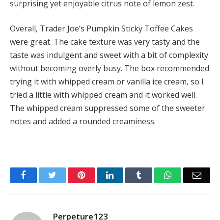
surprising yet enjoyable citrus note of lemon zest.
Overall, Trader Joe’s Pumpkin Sticky Toffee Cakes
were great.
The cake texture was very tasty and the
taste was indulgent and sweet with a bit of complexity
without becoming overly busy.
The box recommended
trying it with whipped cream or vanilla ice cream, so I
tried a little with whipped cream and it worked well.
The whipped cream suppressed some of the sweeter
notes and added a rounded creaminess.
Facebook
Twitter
Pinterest
LinkedIn
Tumblr
WhatsApp
Emai
Perpeture123