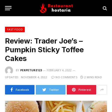
FAST FOOD
Review: Trader Joe’s –
Pumpkin Sticky Toffee
Cakes
BY
PERPETURE123
FEBRUARY 4, 2022
UPDATED:
NOVEMBER 4, 2022
NO COMMENTS
2 MINS READ
Facebook
Twitter
Pinterest