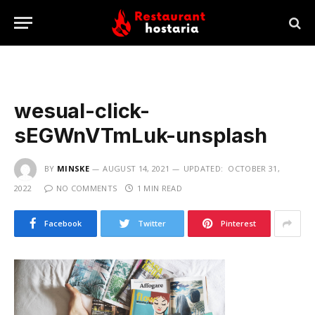
wesual-click-
sEGWnVTmLuk-unsplash
BY
MINSKE
AUGUST 14, 2021
UPDATED:
OCTOBER 31,
2022
NO COMMENTS
1 MIN READ
Facebook
Twitter
Pinterest