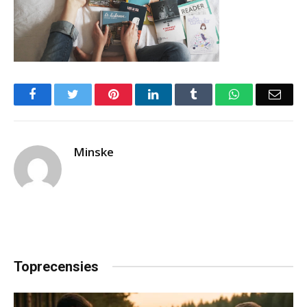
Facebook
Twitter
Pinterest
LinkedIn
Tumblr
WhatsApp
Emai
Minske
Toprecensies