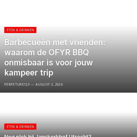
ETEN & DRINKEN
Barbecueën met vrienden:
waarom de OFYR BBQ
onmisbaar is voor jouw
kampeer trip
PERPETURE123
AUGUST 3, 2026
ETEN & DRINKEN
Nog plek bij Janskerkhof Utrecht?