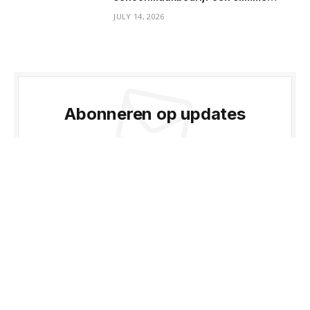
keuze is
JULY 14, 2026
Abonneren op updates
Ontvang het laatste creatieve nieuws van
FooBar over kunst, design en business.
Door u aan te melden, gaat u akkoord met onze
voorwaarden en ons
Privacybeleid
-overeenkomst.