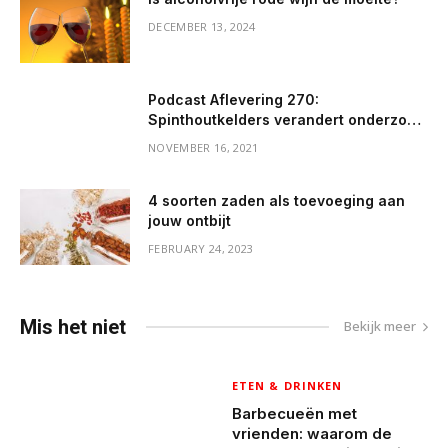
DECEMBER 13, 2024
Podcast Aflevering 270:
Spinthoutkelders verandert onderzoek
in creatieve praktijk met hoppige en
NOVEMBER 16, 2021
wilde bieren
4 soorten zaden als toevoeging aan
jouw ontbijt
FEBRUARY 24, 2023
Mis het niet
Bekijk meer
ETEN & DRINKEN
Barbecueën met
vrienden: waarom de