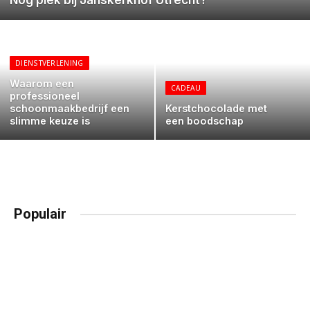
DIENSTVERLENING
Waarom een
CADEAU
professioneel
schoonmaakbedrijf een
Kerstchocolade met
slimme keuze is
een boodschap
Populair