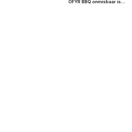
OFYR BBQ onmisbaar is
voor jouw kampeer trip